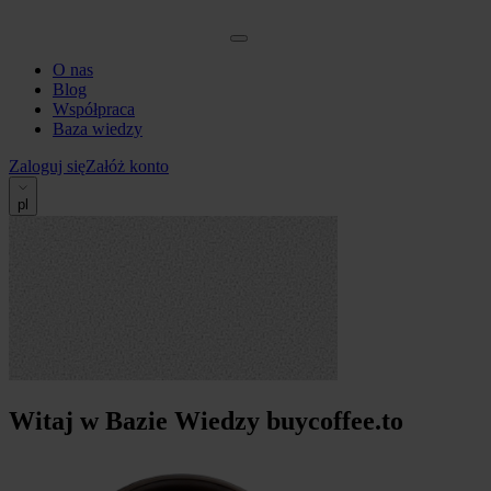
O nas
Blog
Współpraca
Baza wiedzy
Zaloguj się
Załóż konto
pl
Witaj w Bazie Wiedzy buycoffee.to