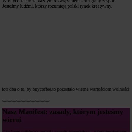
W buycoffee.to za każdym rozwiązaniem stoi zgrany zespół.
Jesteśmy ludźmi, którzy rozumieją polski rynek kreatywny.
otr dba o to, by buycoffee.to pozostało wierne wartościom wolności tr
Nasz Manifest: zasady, którym jesteśmy
wierni