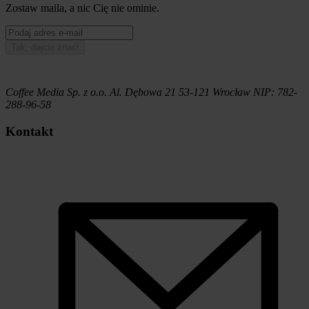
Zostaw maila, a nic Cię nie ominie.
Tak, dajcie znać!
Coffee Media Sp. z o.o.
Al. Dębowa 21
53-121
Wrocław
NIP:
782-
288-96-58
Kontakt