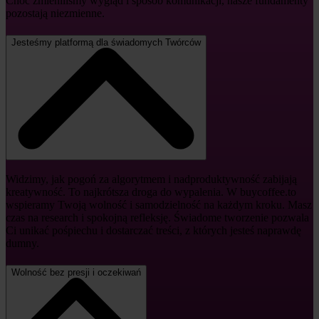
Choć zmieniliśmy wygląd i sposób komunikacji, nasze fundamenty
pozostają niezmienne.
Jesteśmy platformą dla świadomych Twórców
Widzimy, jak pogoń za algorytmem i nadproduktywność zabijają
kreatywność. To najkrótsza droga do wypalenia. W buycoffee.to
wspieramy Twoją wolność i samodzielność na każdym kroku. Masz
czas na research i spokojną refleksję. Świadome tworzenie pozwala
Ci unikać pośpiechu i dostarczać treści, z których jesteś naprawdę
dumny.
Wolność bez presji i oczekiwań