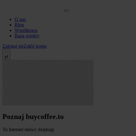
O nas
Blog
Współpraca
Baza wiedzy
Zaloguj się
Załóż konto
pl
Poznaj buycoffee.to
Tu Internet mówi: dziękuję