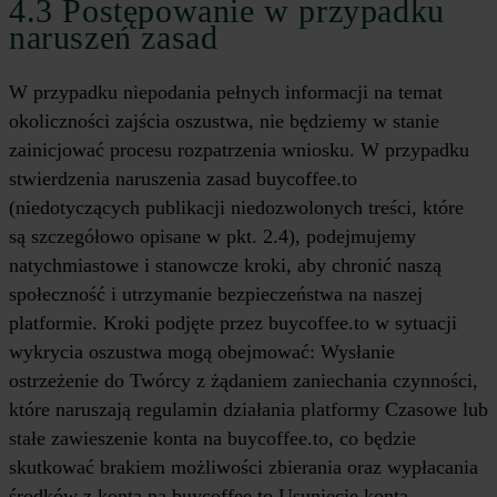
4.3 Postępowanie w przypadku
naruszeń zasad
W przypadku niepodania pełnych informacji na temat
okoliczności zajścia oszustwa, nie będziemy w stanie
zainicjować procesu rozpatrzenia wniosku. W przypadku
stwierdzenia naruszenia zasad buycoffee.to
(niedotyczących publikacji niedozwolonych treści, które
są szczegółowo opisane w pkt. 2.4), podejmujemy
natychmiastowe i stanowcze kroki, aby chronić naszą
społeczność i utrzymanie bezpieczeństwa na naszej
platformie. Kroki podjęte przez buycoffee.to w sytuacji
wykrycia oszustwa mogą obejmować: Wysłanie
ostrzeżenie do Twórcy z żądaniem zaniechania czynności,
które naruszają regulamin działania platformy Czasowe lub
stałe zawieszenie konta na buycoffee.to, co będzie
skutkować brakiem możliwości zbierania oraz wypłacania
środków z konta na buycoffee.to Usunięcie konta