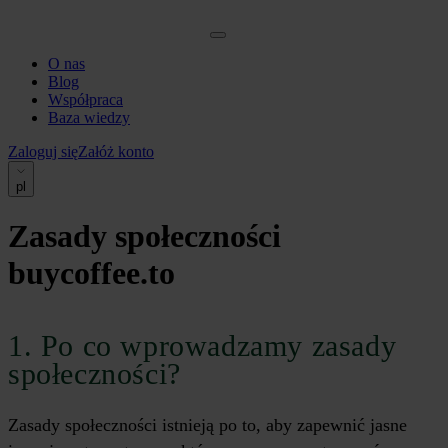
O nas
Blog
Współpraca
Baza wiedzy
Zaloguj się
Załóż konto
pl
Zasady społeczności
buycoffee.to
1. Po co wprowadzamy zasady
społeczności?
Zasady społeczności istnieją po to, aby zapewnić jasne