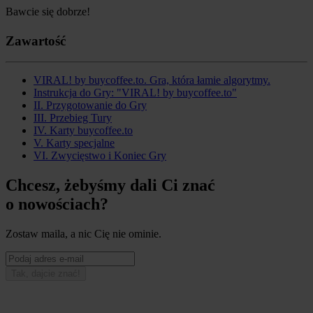
Bawcie się dobrze!
Zawartość
VIRAL! by buycoffee.to. Gra, która łamie algorytmy.
Instrukcja do Gry: "VIRAL! by buycoffee.to"
II. Przygotowanie do Gry
III. Przebieg Tury
IV. Karty buycoffee.to
V. Karty specjalne
VI. Zwycięstwo i Koniec Gry
Chcesz, żebyśmy dali Ci znać
o nowościach?
Zostaw maila, a nic Cię nie ominie.
Tak, dajcie znać!