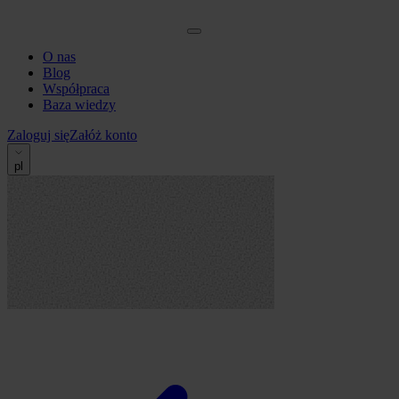
O nas
Blog
Współpraca
Baza wiedzy
Zaloguj się
Załóż konto
pl