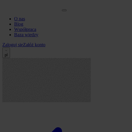
O nas
Blog
Współpraca
Baza wiedzy
Zaloguj się
Załóż konto
pl