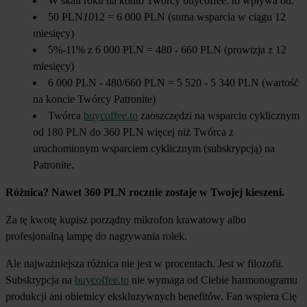
W skali roku na konto Twórcy buycoffee. to wpływa od:
50 PLN
10
12 = 6 000 PLN (suma wsparcia w ciągu 12
miesięcy)
5%-11% z 6 000 PLN = 480 - 660 PLN (prowizja z 12
miesięcy)
6 000 PLN - 480/660 PLN = 5 520 - 5 340 PLN (wartość
na koncie Twórcy Patronite)
Twórca
buycoffee.to
zaoszczędzi na wsparciu cyklicznym
od 180 PLN do 360 PLN więcej niż Twórca z
uruchomionym wsparciem cyklicznym (subskrypcją) na
Patronite.
Różnica? Nawet 360 PLN rocznie zostaje w Twojej kieszeni.
Za tę kwotę kupisz porządny mikrofon krawatowy albo
profesjonalną lampę do nagrywania rolek.
Ale najważniejsza różnica nie jest w procentach. Jest w filozofii.
Subskrypcja na
buycoffee.to
nie wymaga od Ciebie harmonogramu
produkcji ani obietnicy ekskluzywnych benefitów. Fan wspiera Cię