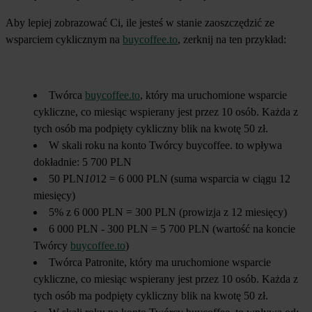
Aby lepiej zobrazować Ci, ile jesteś w stanie zaoszczędzić ze
wsparciem cyklicznym na
buycoffee.to
, zerknij na ten przykład:
Twórca
buycoffee.to
, który ma uruchomione wsparcie
cykliczne, co miesiąc wspierany jest przez 10 osób. Każda z
tych osób ma podpięty cykliczny blik na kwotę 50 zł.
W skali roku na konto Twórcy buycoffee. to wpływa
dokładnie: 5 700 PLN
50 PLN
10
12 = 6 000 PLN (suma wsparcia w ciągu 12
miesięcy)
5% z 6 000 PLN = 300 PLN (prowizja z 12 miesięcy)
6 000 PLN - 300 PLN = 5 700 PLN (wartość na koncie
Twórcy
buycoffee.to
)
Twórca Patronite, który ma uruchomione wsparcie
cykliczne, co miesiąc wspierany jest przez 10 osób. Każda z
tych osób ma podpięty cykliczny blik na kwotę 50 zł.