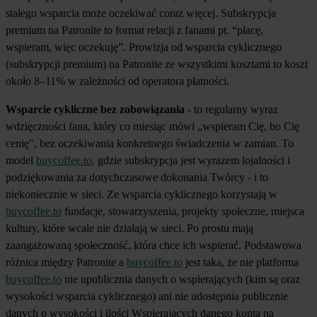
stałego wsparcia może oczekiwać coraz więcej. Subskrypcja
premium na Patronite to format relacji z fanami pt. “płacę,
wspieram, więc oczekuję”. Prowizja od wsparcia cyklicznego
(subskrypcji premium) na Patronite ze wszystkimi kosztami to koszt
około 8–11% w zależności od operatora płatności.
Wsparcie cykliczne bez zobowiązania
- to regularny wyraz
wdzięczności fana, który co miesiąc mówi „wspieram Cię, bo Cię
cenię", bez oczekiwania konkretnego świadczenia w zamian. To
model
buycoffee.to
, gdzie subskrypcja jest wyrazem lojalności i
podziękowania za dotychczasowe dokonania Twórcy - i to
niekoniecznie w sieci. Ze wsparcia cyklicznego korzystają w
buycoffee.to
fundacje, stowarzyszenia, projekty społeczne, miejsca
kultury, które wcale nie działają w sieci. Po prostu mają
zaangażowaną społeczność, która chce ich wspierać. Podstawowa
różnica między Patronite a
buycoffee.to
jest taka, że nie platforma
buycoffee.to
nie upublicznia danych o wspierających (kim są oraz
wysokości wsparcia cyklicznego) ani nie udostępnia publicznie
danych o wysokości i ilości Wspierających danego konta na