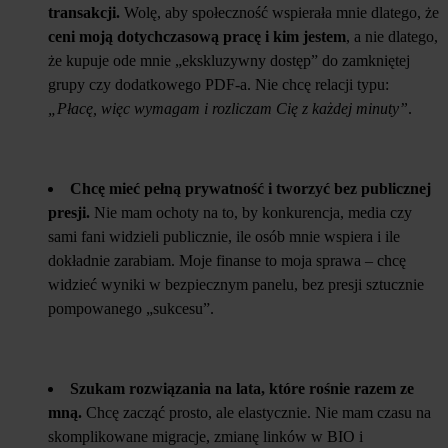
transakcji.
Wolę, aby społeczność wspierała mnie dlatego, że
ceni moją dotychczasową pracę i kim jestem
, a nie dlatego,
że kupuje ode mnie „ekskluzywny dostęp” do zamkniętej
grupy czy dodatkowego PDF-a. Nie chcę relacji typu:
„Płacę, więc wymagam i rozliczam Cię z każdej minuty”
.
Chcę mieć pełną prywatność i tworzyć bez publicznej
presji.
Nie mam ochoty na to, by konkurencja, media czy
sami fani widzieli publicznie, ile osób mnie wspiera i ile
dokładnie zarabiam. Moje finanse to moja sprawa – chcę
widzieć wyniki w bezpiecznym panelu, bez presji sztucznie
pompowanego „sukcesu”.
Szukam rozwiązania na lata, które rośnie razem ze
mną.
Chcę zacząć prosto, ale elastycznie. Nie mam czasu na
skomplikowane migracje, zmianę linków w BIO i