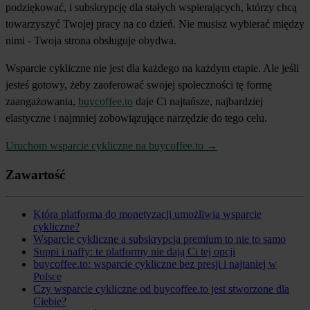
podziękować, i subskrypcję dla stałych wspierających, którzy chcą
towarzyszyć Twojej pracy na co dzień. Nie musisz wybierać między
nimi - Twoja strona obsługuje obydwa.
Wsparcie cykliczne nie jest dla każdego na każdym etapie. Ale jeśli
jesteś gotowy, żeby zaoferować swojej społeczności tę formę
zaangażowania,
buycoffee.to
daje Ci najtańsze, najbardziej
elastyczne i najmniej zobowiązujące narzędzie do tego celu.
Uruchom wsparcie cykliczne na buycoffee.to →
Zawartość
Która platforma do monetyzacji umożliwia wsparcie
cykliczne?
Wsparcie cykliczne a subskrypcja premium to nie to samo
Suppi i naffy: te platformy nie dają Ci tej opcji
buycoffee.to: wsparcie cykliczne bez presji i najtaniej w
Polsce
Czy wsparcie cykliczne od buycoffee.to jest stworzone dla
Ciebie?