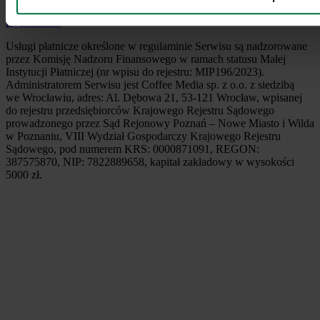
2026 © Coffee Media sp. z o. o.
Regulamin serwisu
Polityka
prywatności
Usługi płatnicze określone w regulaminie Serwisu są nadzorowane
przez Komisję Nadzoru Finansowego w ramach statusu Małej
Instytucji Płatniczej (nr wpisu do rejestru: MIP196/2023).
Administratorem Serwisu jest Coffee Media sp. z o.o. z siedzibą
we Wrocławiu, adres: Al. Dębowa 21, 53-121 Wrocław, wpisanej
do rejestru przedsiębiorców Krajowego Rejestru Sądowego
prowadzonego przez Sąd Rejonowy Poznań – Nowe Miasto i Wilda
w Poznaniu, VIII Wydział Gospodarczy Krajowego Rejestru
Sądowego, pod numerem KRS: 0000871091, REGON:
387575870, NIP: 7822889658, kapitał zakładowy w wysokości
5000 zł.