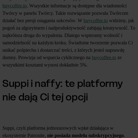
buycoffee.to
. Wszystkie informacje są dostępne dla wiadomości
Twórcy w panelu Twórcy. Takie rozwiązanie pozwala Twórcom
działać bez presji osiągania sukcesów. W
buycoffee.to
widzimy, jak
pogoń za algorytmem i nadproduktywność zabijają kreatywność. To
najkrótsza droga do wypalenia. Dlatego wspieramy wolność i
samodzielność na każdym kroku. Świadome tworzenie pozwala Ci
unikać pośpiechu i dostarczać treści, z których jesteś naprawdę
dumny. Prowizja od wsparcia cyklicznego na
buycoffee.to
ze
wszystkimi kosztami wynosi dokładnie 5%.
Suppi i naffy: te platformy
nie dają Ci tej opcji
Suppi, czyli platforma jednorazowych wpłat działająca w
ekosystemie Patronite,
nie posiada modelu subskrypcyjnego
.