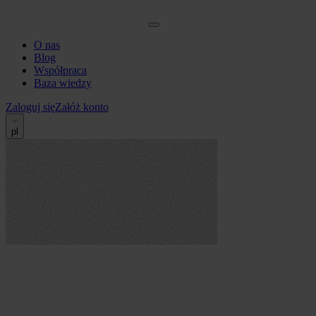
O nas
Blog
Współpraca
Baza wiedzy
Zaloguj się
Załóż konto
pl