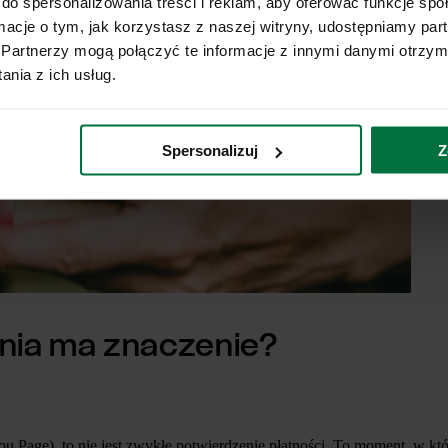
do spersonalizowania treści i reklam, aby oferować funkcje sp
ormacje o tym, jak korzystasz z naszej witryny, udostępniamy p
Partnerzy mogą połączyć te informacje z innymi danymi otrzym
nia z ich usług.
Spersonalizuj
Z
nia ma znaczenie?
 Page), to nie jest zwykłe potwierdzenie płatności. To moment, w który