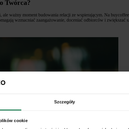
ko Twórca?
ści, ale ważny moment budowania relacji ze wspierającym. Na buycoff
omagają wzmacniać zaangażowanie, doceniać odbiorców i zwiększać sz
Szczegóły
 plików cookie