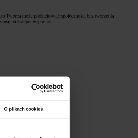
ee.to Twórca może podziękować społeczności bez tworzenia
ansę na kolejne wsparcie.
O plikach cookies