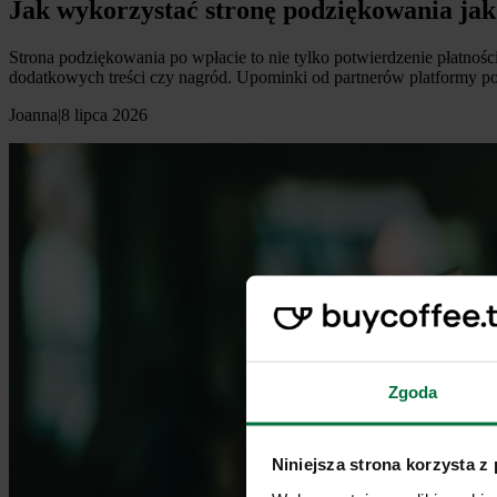
Jak wykorzystać stronę podziękowania ja
Strona podziękowania po wpłacie to nie tylko potwierdzenie płatno
dodatkowych treści czy nagród. Upominki od partnerów platformy p
Joanna
|
8 lipca 2026
Zgoda
Niniejsza strona korzysta z