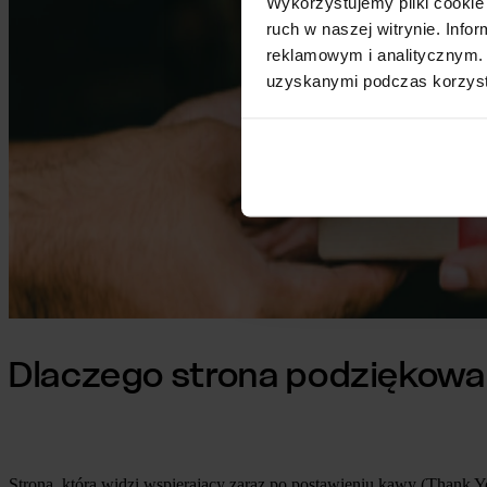
Wykorzystujemy pliki cookie 
ruch w naszej witrynie. Inf
reklamowym i analitycznym. 
uzyskanymi podczas korzysta
Dlaczego strona podziękowa
Strona, którą widzi wspierający zaraz po postawieniu kawy (Thank You