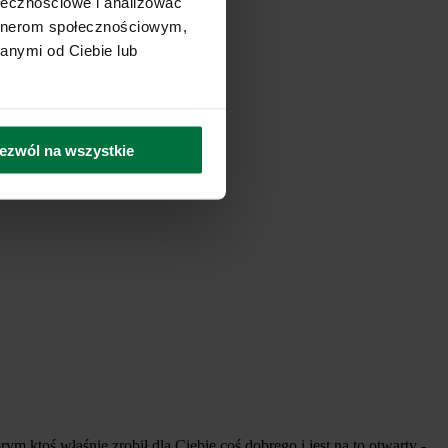
ołecznościowe i analizować
artnerom społecznościowym,
anymi od Ciebie lub
ezwól na wszystkie
m ktoś właśnie zrobił dla Ciebie coś dobrego i jest na to otwarty -