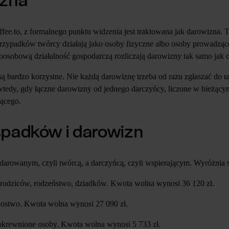
izna
fee.to, z formalnego punktu widzenia jest traktowana jak darowizna. T
ypadków twórcy działają jako osoby fizyczne albo osoby prowadzące 
sobową działalność gospodarczą rozliczają darowizny tak samo jak os
ą bardzo korzystne. Nie każdą darowiznę trzeba od razu zgłaszać do u
o wtedy, gdy łączne darowizny od jednego darczyńcy, liczone w bieżąc
ącego.
spadków i darowizn
rowanym, czyli twórcą, a darczyńcą, czyli wspierającym. Wyróżnia s
, rodziców, rodzeństwo, dziadków. Kwota wolna wynosi 36 120 zł.
ynostwo. Kwota wolna wynosi 27 090 zł.
spokrewnione osoby. Kwota wolna wynosi 5 733 zł.