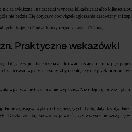
e są cykliczne i najczęściej wynoszą kilkadziesiąt albo kilkaset złot
óle nie będzie Cię dotyczyć obowiązek zgłoszenia darowizny ani zapł
alnych i hojnych fanów, którzy często stawiają Ci kawę.
izn. Praktyczne wskazówki
pięć lat”, ale w praktyce trzeba analizować bieżący rok oraz pięć popr
ku i zsumować wpłaty tej osoby, aby ocenić, czy nie przekroczono kw
wota wpłaty, a nie to, ile realnie wypłacisz. Nie odejmuj prowizji plat
ularnie zapisujesz wpłaty od wspierających. Notuj daty, kwoty, dane 
tyki. Dzięki temu będziesz mieć pewność, czy wszyscy mieszczą się w 