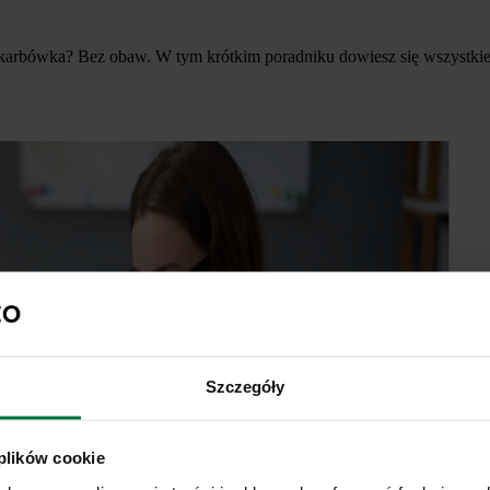
 skarbówka? Bez obaw. W tym krótkim poradniku dowiesz się wszystkieg
Szczegóły
 plików cookie