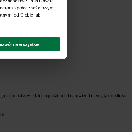
ołecznościowe i analizować
artnerom społecznościowym,
anymi od Ciebie lub
ezwól na wszystkie
o, co musisz wiedzieć o podatku od darowizn i o tym, jak rozliczać
ch.