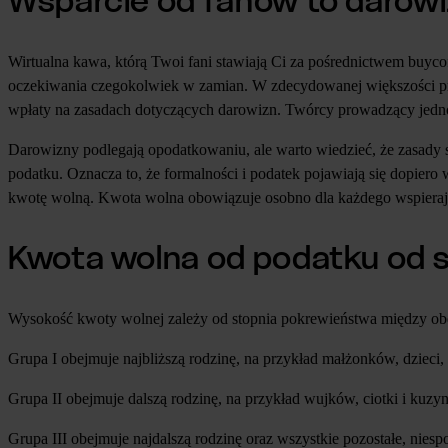
Wsparcie od fanów to darow
Wirtualna kawa, którą Twoi fani stawiają Ci za pośrednictwem buycof
oczekiwania czegokolwiek w zamian. W zdecydowanej większości prz
wpłaty na zasadach dotyczących darowizn. Twórcy prowadzący jednoo
Darowizny podlegają opodatkowaniu, ale warto wiedzieć, że zasady s
podatku. Oznacza to, że formalności i podatek pojawiają się dopier
kwotę wolną. Kwota wolna obowiązuje osobno dla każdego wspieraj
Kwota wolna od podatku od 
Wysokość kwoty wolnej zależy od stopnia pokrewieństwa między obda
Grupa I obejmuje najbliższą rodzinę, na przykład małżonków, dzieci
Grupa II obejmuje dalszą rodzinę, na przykład wujków, ciotki i kuz
Grupa III obejmuje najdalszą rodzinę oraz wszystkie pozostałe, nie