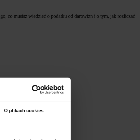
o, co musisz wiedzieć o podatku od darowizn i o tym, jak rozliczać
O plikach cookies