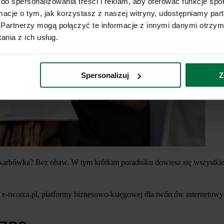
do spersonalizowania treści i reklam, aby oferować funkcje sp
ormacje o tym, jak korzystasz z naszej witryny, udostępniamy p
Partnerzy mogą połączyć te informacje z innymi danymi otrzym
nia z ich usług.
Spersonalizuj
Z
 skarbówka? Bez obaw. W tym krótkim poradniku dowiesz się wszystkieg
e-tworca.pl, platformy biznesowo-księgowej dla twórców internetowy