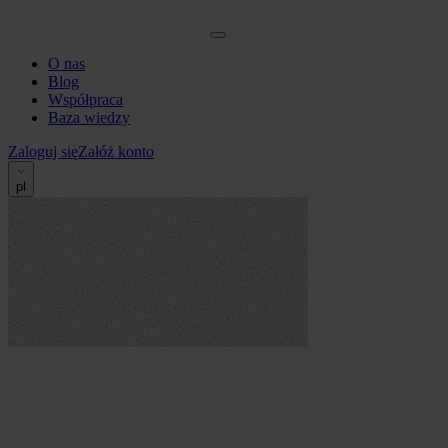
O nas
Blog
Współpraca
Baza wiedzy
Zaloguj się
Załóż konto
pl