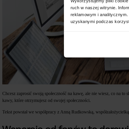
Wykorzystujemy pliki cookie 
ruch w naszej witrynie. Inf
reklamowym i analitycznym. 
uzyskanymi podczas korzysta
Chcesz zaprosić swoją społeczność na kawę, ale nie wiesz, co na to
kawy, które otrzymujesz od swojej społeczności.
Tekst powstał we współpracy z Anną Rudkowską, współzałożycielką 