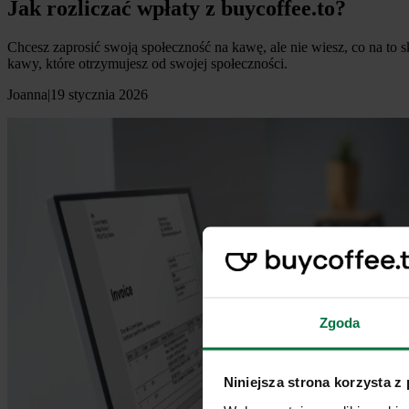
Jak rozliczać wpłaty z buycoffee.to?
Chcesz zaprosić swoją społeczność na kawę, ale nie wiesz, co na to
kawy, które otrzymujesz od swojej społeczności.
Joanna
|
19 stycznia 2026
Zgoda
Niniejsza strona korzysta z