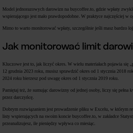
Model jednorazowych darowizn na buycoffee.to, gdzie wpłaty zwykle ni
wspierającego jest mało prawdopodobne. W praktyce najczęściej w og
Mimo to warto monitorować wpłaty, szczególnie jeśli masz bardzo loj
Jak monitorować limit darow
Kluczowe jest to, jak liczyć okres. W wielu materiałach pojawia się „
12 grudnia 2023 roku, musisz sprawdzić okres od 1 stycznia 2018 ro
2024 roku bierzesz pod uwagę okres od 1 stycznia 2019 roku.
Pamiętaj też, że sumując darowizny od jednej osoby, liczy się pełna k
przez darczyńcę.
Dobrym rozwiązaniem jest prowadzenie pliku w Excelu, w którym reg
listy wspierających na swoim koncie buycoffee.to, w zakładce Statys
przeanalizujesz, ile pieniędzy wpływa co miesiąc.