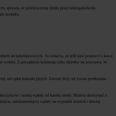
ych, sprawia, że przekroczenie limitu przez któregokolwiek
aty podatku.
zednich lat kalendarzowych. To oznacza, że jeśli ktoś postawi Ci kawę
oty wolnej. Z początkiem kolejnego roku okienko się przesuwa. W
formy ani opłat transakcyjnych. Zawsze liczy się kwota przekazana
darczyńców i sumuj wpłaty od każdej osoby. Możesz skorzystać z
limicie, udokumentujesz wpłaty na wypadek kontroli i łatwiej