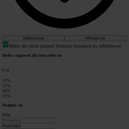
Jednorazowe
Miesięczne
Mamy dla ciebie prezent! Dokończ transakcję by odblokować.
Dolicz napiwek dla buycoffee.to
0 zł
10%
15%
20%
25%
Podpisz się
Imię
Nazwisko