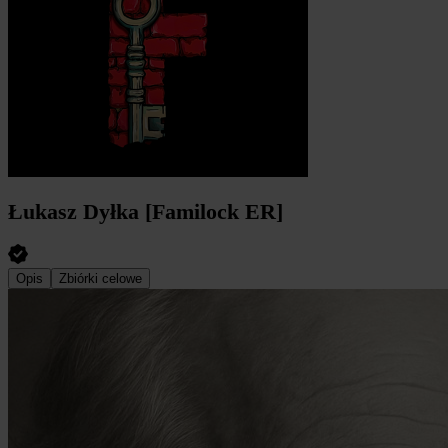
Łukasz Dyłka [Familock ER]
Opis
Zbiórki celowe