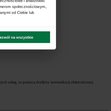
ołecznościowe i analizować
artnerom społecznościowym,
anymi od Ciebie lub
ezwól na wszystkie
ych usług, za pomocą środków komunikacji elektronicznej.