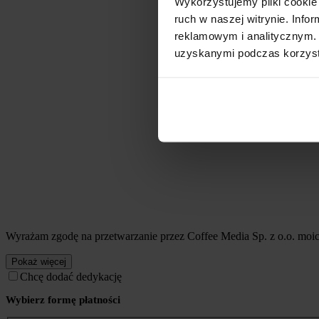
Wykorzystujemy pliki cookie 
ruch w naszej witrynie. Inf
reklamowym i analitycznym. 
uzyskanymi podczas korzysta
Wyrażam zgodę na przetwarzanie przez Coffee Media Sp. z o.o. mo
Pokaż więcej
Chcę dodać dedykację
Wybierz formę płatności