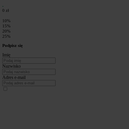
0 zł
10%
15%
20%
25%
Podpisz się
Imię
Nazwisko
Adres e-mail