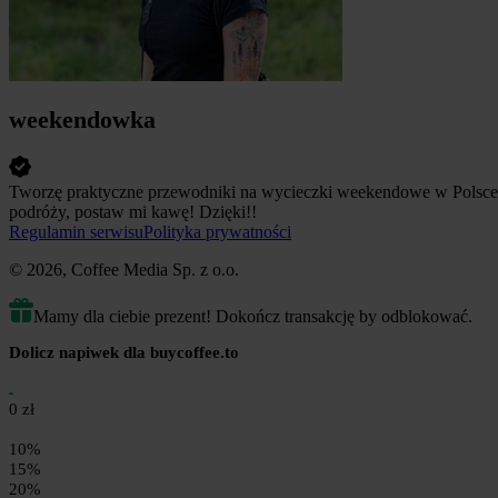
weekendowka
Tworzę praktyczne przewodniki na wycieczki weekendowe w Polsce. K
podróży, postaw mi kawę! Dzięki!!
Regulamin serwisu
Polityka prywatności
© 2026, Coffee Media Sp. z o.o.
Mamy dla ciebie prezent! Dokończ transakcję by odblokować.
Dolicz napiwek dla buycoffee.to
0 zł
10%
15%
20%