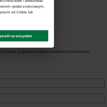
ołecznościowe i analizować
artnerom społecznościowym,
anymi od Ciebie lub
ezwól na wszystkie
ych usług, za pomocą środków komunikacji elektronicznej.