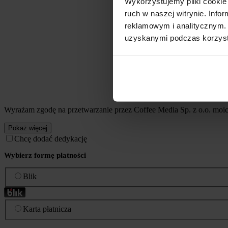
Wykorzystujemy pliki cookie 
ruch w naszej witrynie. Inf
reklamowym i analitycznym. 
uzyskanymi podczas korzysta
Wyrażam zgodę na przetwarzanie przez Coffee Media Sp. z o.o. mo
Pokaż więcej
Chcę dodać dedykację
Wybierz formę płatności
Blik
Karta płatnicza