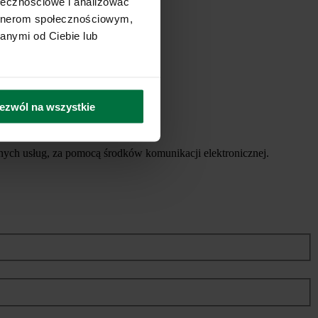
ołecznościowe i analizować
artnerom społecznościowym,
anymi od Ciebie lub
ezwól na wszystkie
ych usług, za pomocą środków komunikacji elektronicznej.