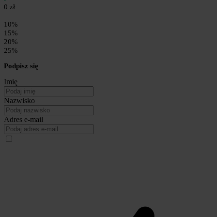
0 zł
10%
15%
20%
25%
Podpisz się
Imię
Nazwisko
Adres e-mail