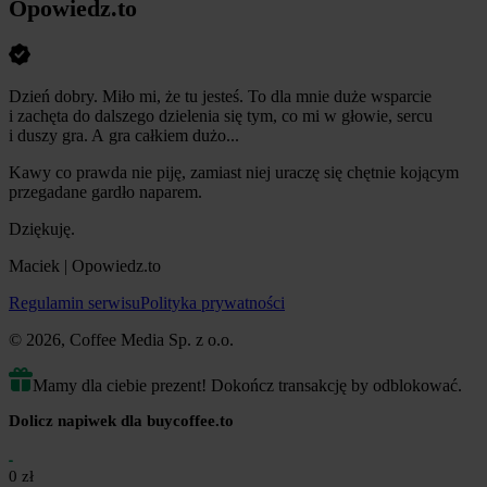
Opowiedz.to
Dzień dobry. Miło mi, że tu jesteś. To dla mnie duże wsparcie
i zachęta do dalszego dzielenia się tym, co mi w głowie, sercu
i duszy gra. A gra całkiem dużo...
Kawy co prawda nie piję, zamiast niej uraczę się chętnie kojącym
przegadane gardło naparem.
Dziękuję.
Maciek | Opowiedz.to
Regulamin serwisu
Polityka prywatności
© 2026, Coffee Media Sp. z o.o.
Mamy dla ciebie prezent! Dokończ transakcję by odblokować.
Dolicz napiwek dla buycoffee.to
0 zł