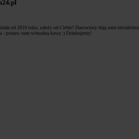
a24.pl
iała od 2010 roku, zależy od Ciebie! Darowizny dają nam niezależność
ia - postaw nam wirtualną kawę :) Dziękujemy!