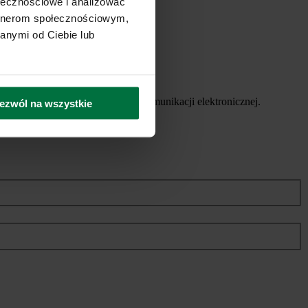
ołecznościowe i analizować
artnerom społecznościowym,
anymi od Ciebie lub
ych usług, za pomocą środków komunikacji elektronicznej.
ezwól na wszystkie