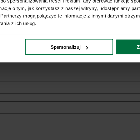
do spersonalizowania treści i reklam, aby oferować funkcje sp
ormacje o tym, jak korzystasz z naszej witryny, udostępniamy p
Partnerzy mogą połączyć te informacje z innymi danymi otrzym
nia z ich usług.
ich danych osobowych w celach marketingowych dotyczących oferowan
Spersonalizuj
Z