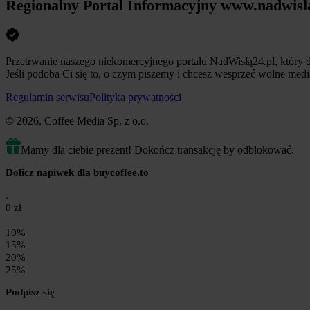
Regionalny Portal Informacyjny www.nadwisl
Przetrwanie naszego niekomercyjnego portalu NadWisłą24.pl, który dz
Jeśli podoba Ci się to, o czym piszemy i chcesz wesprzeć wolne med
Regulamin serwisu
Polityka prywatności
© 2026, Coffee Media Sp. z o.o.
Mamy dla ciebie prezent! Dokończ transakcję by odblokować.
Dolicz napiwek dla buycoffee.to
0 zł
10%
15%
20%
25%
Podpisz się