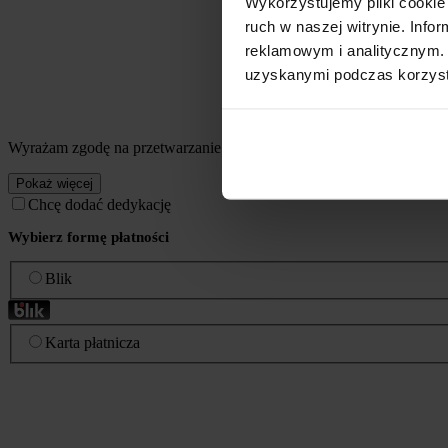
Wykorzystujemy pliki cookie 
ruch w naszej witrynie. Inf
reklamowym i analitycznym. 
uzyskanymi podczas korzysta
Wyrażam zgodę na przetwarzanie przez Coffee Media Sp. z o.o. mo
Pokaż więcej
Chcę dodać dedykację
Wybierz formę płatności
Blik
Karta płatnicza