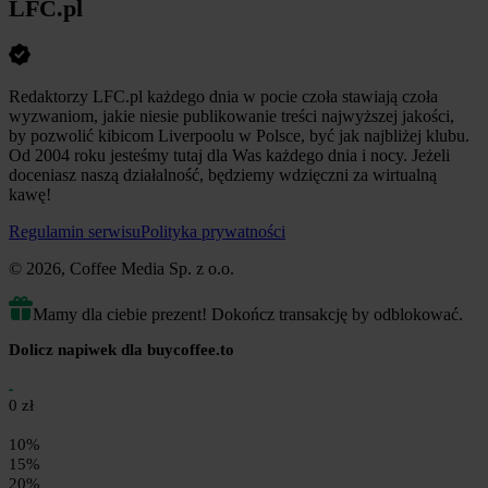
LFC.pl
Redaktorzy LFC.pl każdego dnia w pocie czoła stawiają czoła
wyzwaniom, jakie niesie publikowanie treści najwyższej jakości,
by pozwolić kibicom Liverpoolu w Polsce, być jak najbliżej klubu.
Od 2004 roku jesteśmy tutaj dla Was każdego dnia i nocy. Jeżeli
doceniasz naszą działalność, będziemy wdzięczni za wirtualną
kawę!
Regulamin serwisu
Polityka prywatności
© 2026, Coffee Media Sp. z o.o.
Mamy dla ciebie prezent! Dokończ transakcję by odblokować.
Dolicz napiwek dla buycoffee.to
0 zł
10%
15%
20%