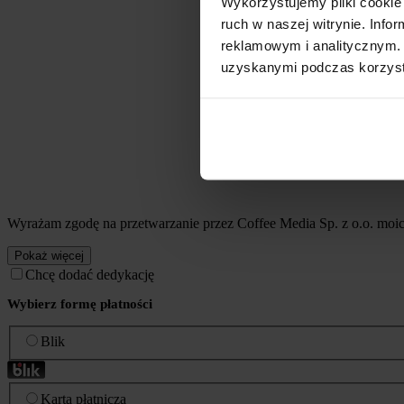
Wykorzystujemy pliki cookie 
ruch w naszej witrynie. Inf
reklamowym i analitycznym. 
uzyskanymi podczas korzysta
Wyrażam zgodę na przetwarzanie przez Coffee Media Sp. z o.o. mo
Pokaż więcej
Chcę dodać dedykację
Wybierz formę płatności
Blik
Karta płatnicza