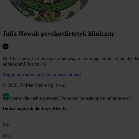
Julia Nowak psycho/dietetyk kliniczny
Hej! Jak miło, że interesujesz się wsparciem mojej edukacyjnej dzia
odbiorcom! Peace! <3
Regulamin serwisu
Polityka prywatności
© 2026, Coffee Media Sp. z o.o.
Mamy dla ciebie prezent! Dokończ transakcję by odblokować.
Dolicz napiwek dla buycoffee.to
0 zł
10%