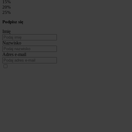
15%
20%
25%
Podpisz się
Imię
Nazwisko
Adres e-mail