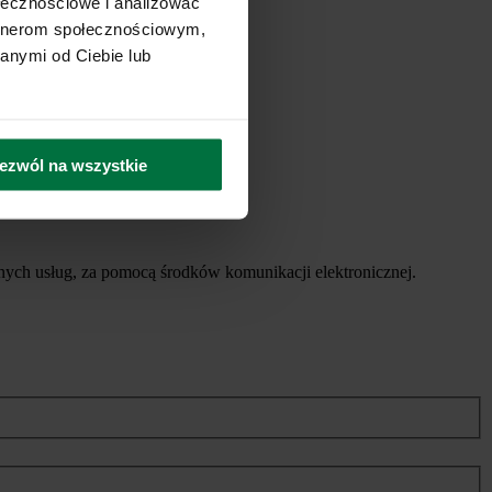
ołecznościowe i analizować
artnerom społecznościowym,
anymi od Ciebie lub
ezwól na wszystkie
ych usług, za pomocą środków komunikacji elektronicznej.