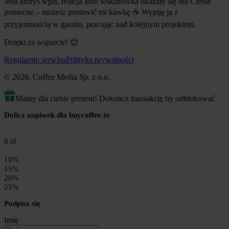
Jeśli któryś wpis, relacja albo wskazówka okazały się dla Ciebie
pomocne – możesz postawić mi kawkę ☕ Wypiję ją z
przyjemnością w garażu, pracując nad kolejnym projektem.
Dzięki za wsparcie!
😊
Regulamin serwisu
Polityka prywatności
© 2026, Coffee Media Sp. z o.o.
Mamy dla ciebie prezent! Dokończ transakcję by odblokować.
Dolicz napiwek dla buycoffee.to
0 zł
10%
15%
20%
25%
Podpisz się
Imię