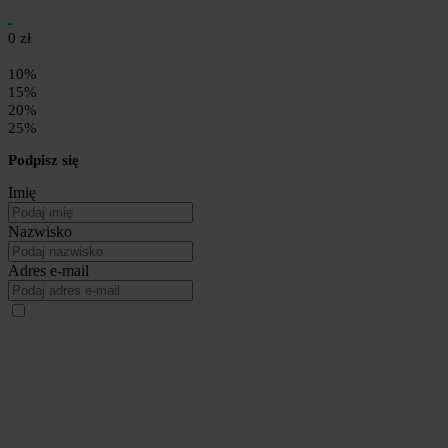
0 zł
10%
15%
20%
25%
Podpisz się
Imię
Nazwisko
Adres e-mail