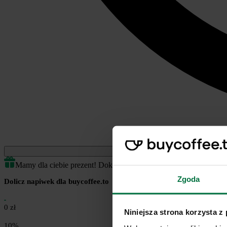
Jednorazowe
Mamy dla ciebie prezent! Dokończ transakcję by odblokować.
Zgoda
Dolicz napiwek dla buycoffee.to
0 zł
Niniejsza strona korzysta z
10%