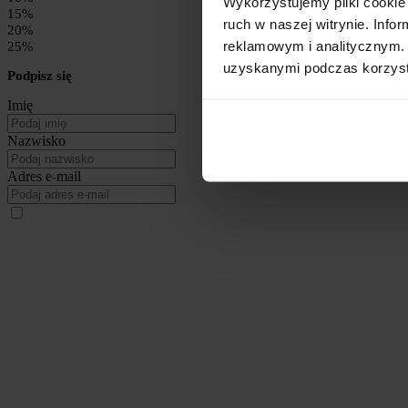
Wykorzystujemy pliki cookie 
15%
ruch w naszej witrynie. Inf
20%
reklamowym i analitycznym. 
25%
uzyskanymi podczas korzysta
Podpisz się
Imię
Nazwisko
Adres e-mail