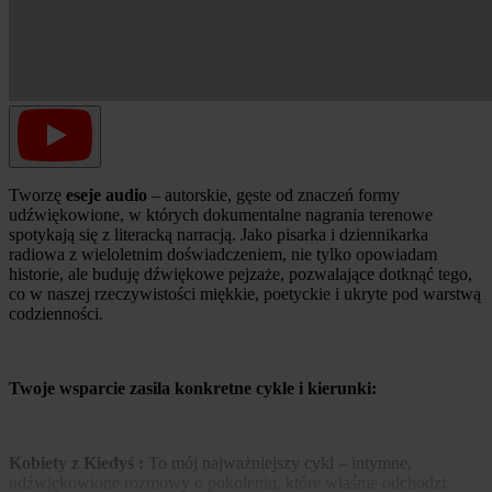
Tworzę
eseje audio
– autorskie, gęste od znaczeń formy
udźwiękowione, w których dokumentalne nagrania terenowe
spotykają się z literacką narracją. Jako pisarka i dziennikarka
radiowa z wieloletnim doświadczeniem, nie tylko opowiadam
historie, ale buduję dźwiękowe pejzaże, pozwalające dotknąć tego,
co w naszej rzeczywistości miękkie, poetyckie i ukryte pod warstwą
codzienności.
Twoje wsparcie zasila konkretne cykle i kierunki:
Kobiety z Kiedyś :
To mój najważniejszy cykl – intymne,
udźwiękowione rozmowy o pokoleniu, które właśnie odchodzi.