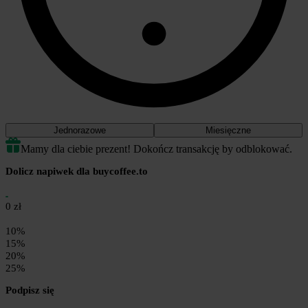
Jednorazowe
Miesięczne
Mamy dla ciebie prezent! Dokończ transakcję by odblokować.
Dolicz napiwek dla buycoffee.to
0 zł
10%
15%
20%
25%
Podpisz się