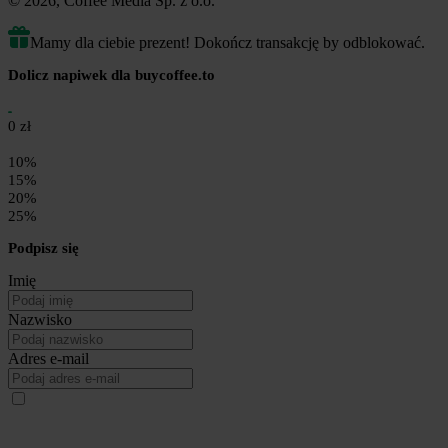
© 2026, Coffee Media Sp. z o.o.
Mamy dla ciebie prezent! Dokończ transakcję by odblokować.
Dolicz napiwek dla buycoffee.to
0 zł
10%
15%
20%
25%
Podpisz się
Imię
Nazwisko
Adres e-mail