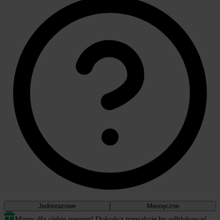
Jednorazowe
Miesięczne
Mamy dla ciebie prezent! Dokończ transakcję by odblokować.