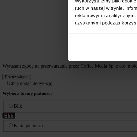
Wykorzystujemy pliki cookie 
ruch w naszej witrynie. Inf
reklamowym i analitycznym. 
uzyskanymi podczas korzysta
Wyrażam zgodę na przetwarzanie przez Coffee Media Sp. z o.o. mo
Pokaż więcej
Chcę dodać dedykację
Wybierz formę płatności
Blik
Karta płatnicza