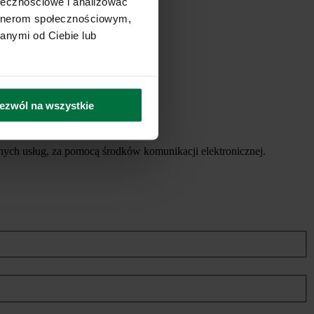
ołecznościowe i analizować
artnerom społecznościowym,
anymi od Ciebie lub
ezwól na wszystkie
ych usług, za pomocą środków komunikacji elektronicznej.