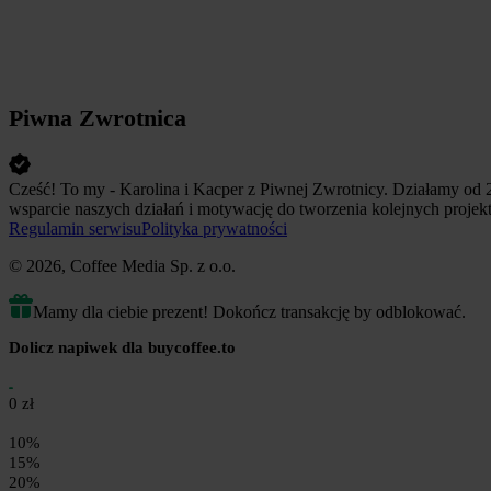
Piwna Zwrotnica
Cześć! To my - Karolina i Kacper z Piwnej Zwrotnicy. Działamy od 2
wsparcie naszych działań i motywację do tworzenia kolejnych projek
Regulamin serwisu
Polityka prywatności
© 2026, Coffee Media Sp. z o.o.
Mamy dla ciebie prezent! Dokończ transakcję by odblokować.
Dolicz napiwek dla buycoffee.to
0 zł
10%
15%
20%