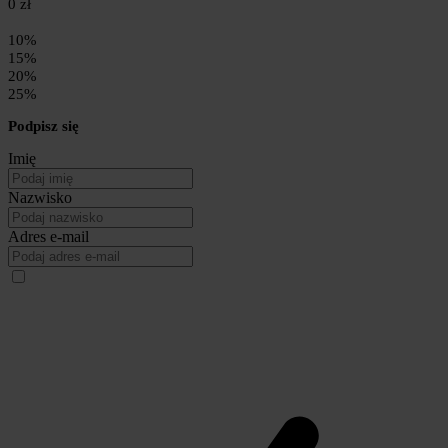
0 zł
10%
15%
20%
25%
Podpisz się
Imię
Nazwisko
Adres e-mail