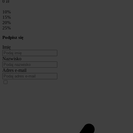
0 zł
10%
15%
20%
25%
Podpisz się
Imię
Nazwisko
Adres e-mail