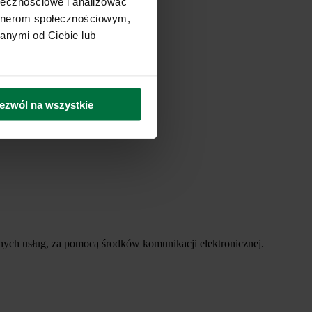
ołecznościowe i analizować
artnerom społecznościowym,
anymi od Ciebie lub
ezwól na wszystkie
ych usług, za pomocą środków komunikacji elektronicznej.