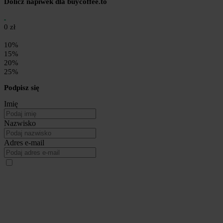
Dolicz napiwek dla buycoffee.to
0 zł
10%
15%
20%
25%
Podpisz się
Imię
Nazwisko
Adres e-mail