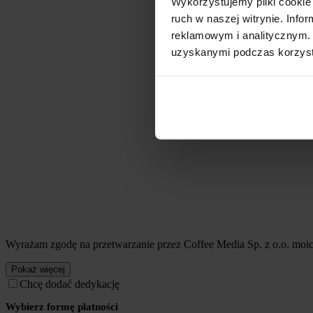
Wykorzystujemy pliki cookie 
ruch w naszej witrynie. Inf
reklamowym i analitycznym. 
uzyskanymi podczas korzysta
Wyrażam zgodę na przetwarzanie przez Coffee Media Sp. z o.o. mo
Pokaż więcej
Chcę dodać dedykację
Wybierz formę płatności