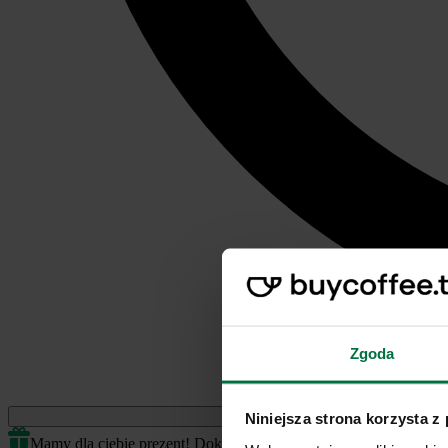
Zgoda
Jednorazowe
Niniejsza strona korzysta z
Mamy dla ciebie prezent! Dokończ transakcję by odblokować.