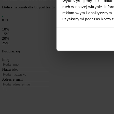
Wykorzystujemy pliki cookie 
ruch w naszej witrynie. Inf
Dolicz napiwek dla buycoffee.to
reklamowym i analitycznym. 
uzyskanymi podczas korzysta
0 zł
10%
15%
20%
25%
Podpisz się
Imię
Nazwisko
Adres e-mail