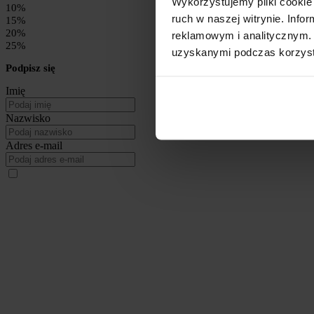
Wykorzystujemy pliki cookie 
10%
ruch w naszej witrynie. Inf
15%
20%
reklamowym i analitycznym. 
25%
uzyskanymi podczas korzysta
Podpisz się
Imię
Nazwisko
Adres e-mail