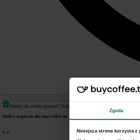
Jednorazowe
Mamy dla ciebie prezent! Dokończ transakcję by odblokować.
Zgoda
Dolicz napiwek dla buycoffee.to
Niniejsza strona korzysta z
0 zł