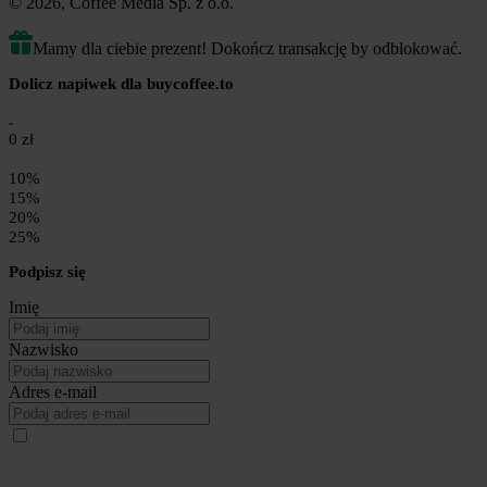
© 2026, Coffee Media Sp. z o.o.
Mamy dla ciebie prezent! Dokończ transakcję by odblokować.
Dolicz napiwek dla buycoffee.to
0 zł
10%
15%
20%
25%
Podpisz się
Imię
Nazwisko
Adres e-mail