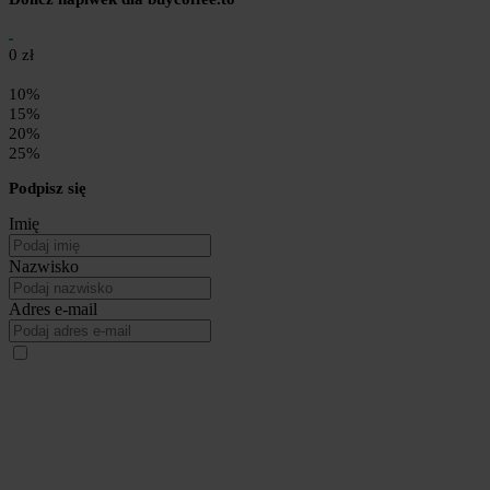
0 zł
10%
15%
20%
25%
Podpisz się
Imię
Nazwisko
Adres e-mail