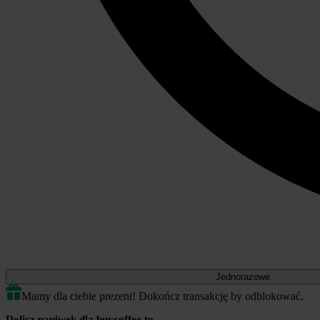
Jednorazowe
Mamy dla ciebie prezent! Dokończ transakcję by odblokować.
Dolicz napiwek dla buycoffee.to