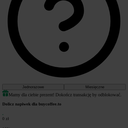
projekt symboliczną kawą ☕
Dzięki za każde wsparcie i za to, że tu jesteś 🙌
Marcin
ps. Poniższa zgoda na przetwarzanie danych przez Coffee Media
jest
dobrowolna
i możesz postawić mi kawę zostawiając to pole
puste ☐ ;)
Jednorazowe
Miesięczne
Mamy dla ciebie prezent! Dokończ transakcję by odblokować.
Dolicz napiwek dla buycoffee.to
0 zł