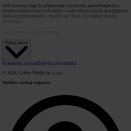
Jeśli używasz map do planowania wycieczek, sprawdzania tras,
eksplorowania ciekawych miejsc, nauki albo po prostu przeglądania
danych przestrzennych – bardzo się cieszę, bo właśnie do tego
powstają.
Każda kawa ☕ to dodatkowo:
Pokaż więcej
• podziękowanie za to, co robię ❤️
• energia na nowe pomysły
Regulamin serwisu
Polityka prywatności
• usprawnienia istniejących funkcji
© 2026, Coffee Media Sp. z o.o.
• więcej czasu na rozwój projektu
Wybierz rodzaj wsparcia
Dzięki dotychczasowemu wsparciu udało się m.in. rozwinąć mapy
świata, usprawnić pracę z trasami, dodać funkcje AI i wyraźnie
poprawić szybkość oraz jakość działania serwisu.
W kolejnych krokach planuję dalszą rozbudowę map (Polska
+ świat), nowe funkcje i kolejne usprawnienia, które jeszcze
bardziej ułatwią korzystanie z narzędzia.
Jeśli uważasz, że mapa jest dla Ciebie przydatna – możesz wesprzeć