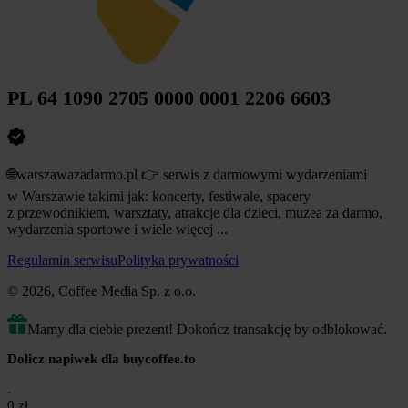
PL 64 1090 2705 0000 0001 2206 6603
🌐warszawazadarmo.pl 👉 serwis z darmowymi wydarzeniami
w Warszawie takimi jak: koncerty, festiwale, spacery
z przewodnikiem, warsztaty, atrakcje dla dzieci, muzea za darmo,
wydarzenia sportowe i wiele więcej ...
Regulamin serwisu
Polityka prywatności
© 2026, Coffee Media Sp. z o.o.
Mamy dla ciebie prezent! Dokończ transakcję by odblokować.
Dolicz napiwek dla buycoffee.to
0 zł