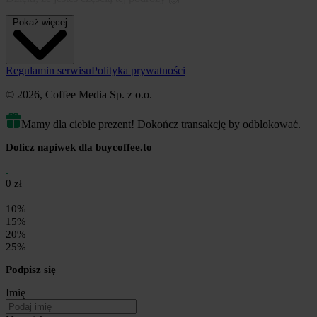
Traviboo.com 💜
Pokaż więcej
wejdź na naszą oficjalną stronę i zostań z nami na dłużej.
Regulamin serwisu
Polityka prywatności
© 2026, Coffee Media Sp. z o.o.
Mamy dla ciebie prezent! Dokończ transakcję by odblokować.
Dolicz napiwek dla buycoffee.to
0 zł
10%
15%
20%
25%
Podpisz się
Imię