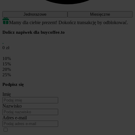
Jednorazowe
Miesięczne
Mamy dla ciebie prezent! Dokończ transakcję by odblokować.
Dolicz napiwek dla buycoffee.to
0 zł
10%
15%
20%
25%
Podpisz się
Imię
Nazwisko
Adres e-mail