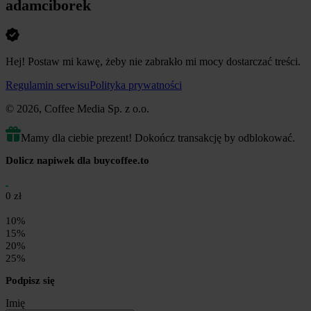
adamciborek
Hej! Postaw mi kawę, żeby nie zabrakło mi mocy dostarczać treści.
Regulamin serwisu
Polityka prywatności
© 2026, Coffee Media Sp. z o.o.
Mamy dla ciebie prezent! Dokończ transakcję by odblokować.
Dolicz napiwek dla buycoffee.to
0 zł
10%
15%
20%
25%
Podpisz się
Imię