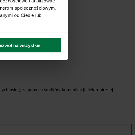
ołecznościowe i analizować
artnerom społecznościowym,
anymi od Ciebie lub
ezwól na wszystkie
ych usług, za pomocą środków komunikacji elektronicznej.