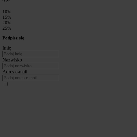
0 zł
10%
15%
20%
25%
Podpisz się
Imię
Nazwisko
Adres e-mail