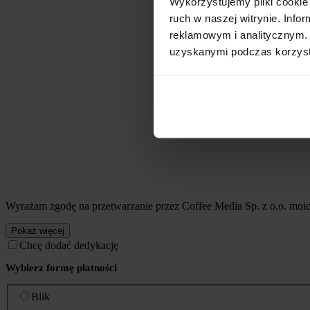
Wykorzystujemy pliki cookie 
ruch w naszej witrynie. Inf
reklamowym i analitycznym. 
uzyskanymi podczas korzysta
Wyrażam zgodę na przetwarzanie przez Coffee Media Sp. z o.o. mo
Pokaż więcej
Chcę dodać dedykację
Wybierz formę płatności
Blik