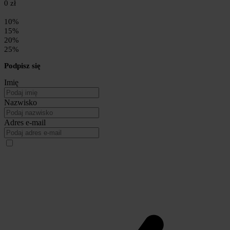
0 zł
10%
15%
20%
25%
Podpisz się
Imię
Nazwisko
Adres e-mail