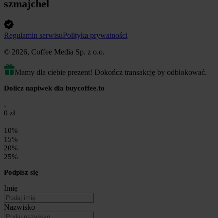
szmajchel
Regulamin serwisu
Polityka prywatności
© 2026, Coffee Media Sp. z o.o.
Mamy dla ciebie prezent! Dokończ transakcję by odblokować.
Dolicz napiwek dla buycoffee.to
0 zł
10%
15%
20%
25%
Podpisz się
Imię
Nazwisko