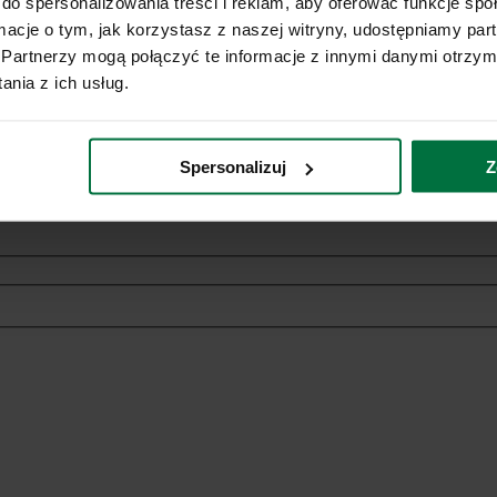
do spersonalizowania treści i reklam, aby oferować funkcje sp
ormacje o tym, jak korzystasz z naszej witryny, udostępniamy p
Partnerzy mogą połączyć te informacje z innymi danymi otrzym
nia z ich usług.
ich danych osobowych w celach marketingowych dotyczących oferowan
Spersonalizuj
Z