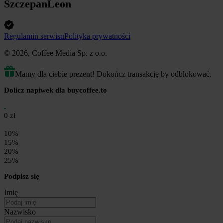
SzczepanLeon
Regulamin serwisu
Polityka prywatności
© 2026, Coffee Media Sp. z o.o.
Mamy dla ciebie prezent! Dokończ transakcję by odblokować.
Dolicz napiwek dla buycoffee.to
0 zł
10%
15%
20%
25%
Podpisz się
Imię
Nazwisko