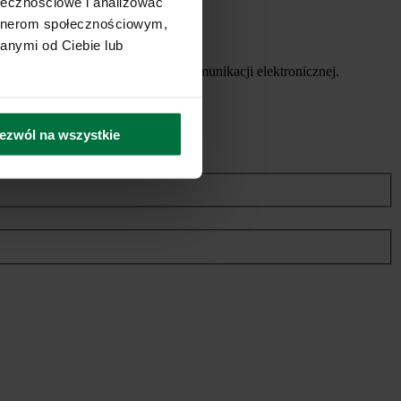
ołecznościowe i analizować
artnerom społecznościowym,
anymi od Ciebie lub
ych usług, za pomocą środków komunikacji elektronicznej.
ezwól na wszystkie