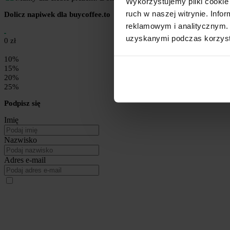
Wykorzystujemy pliki cookie 
ruch w naszej witrynie. Inf
Dolicz napiwek dla buycoffee.to
reklamowym i analitycznym. 
uzyskanymi podczas korzysta
0 zł
10%
15%
20%
25%
Podpisz się
Imię
Nazwisko
Adres e-mail