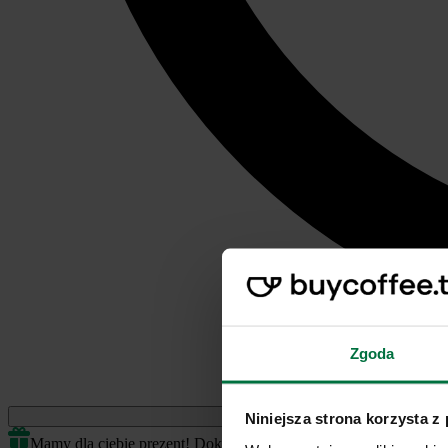
Zgoda
Jednorazowe
Niniejsza strona korzysta z
Mamy dla ciebie prezent! Dokończ transakcję by odblokować.