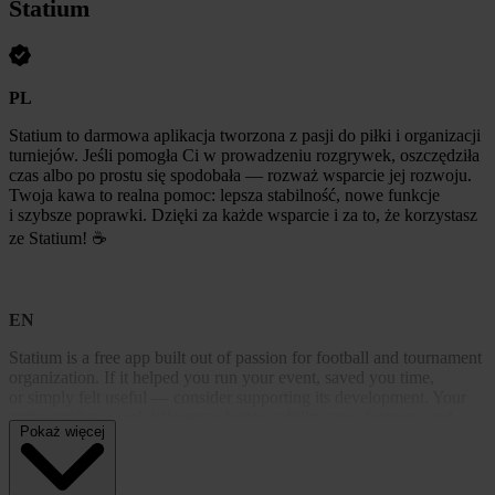
Statium
PL
Statium to darmowa aplikacja tworzona z pasji do piłki i organizacji
turniejów. Jeśli pomogła Ci w prowadzeniu rozgrywek, oszczędziła
czas albo po prostu się spodobała — rozważ wsparcie jej rozwoju.
Twoja kawa to realna pomoc: lepsza stabilność, nowe funkcje
i szybsze poprawki. Dzięki za każde wsparcie i za to, że korzystasz
ze Statium! ☕
EN
Statium is a free app built out of passion for football and tournament
organization. If it helped you run your event, saved you time,
or simply felt useful — consider supporting its development. Your
coffee makes a real difference: better stability, new features, and
Pokaż więcej
faster fixes. Thanks for every bit of support and for using Statium!
☕