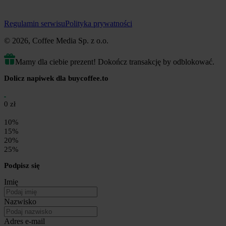
Regulamin serwisu
Polityka prywatności
© 2026, Coffee Media Sp. z o.o.
Mamy dla ciebie prezent! Dokończ transakcję by odblokować.
Dolicz napiwek dla buycoffee.to
0 zł
10%
15%
20%
25%
Podpisz się
Imię
Nazwisko
Adres e-mail