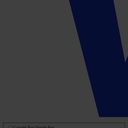
Google Pay
/
Apple Pay