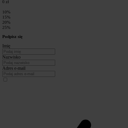
0 zł
10%
15%
20%
25%
Podpisz się
Imię
Nazwisko
Adres e-mail