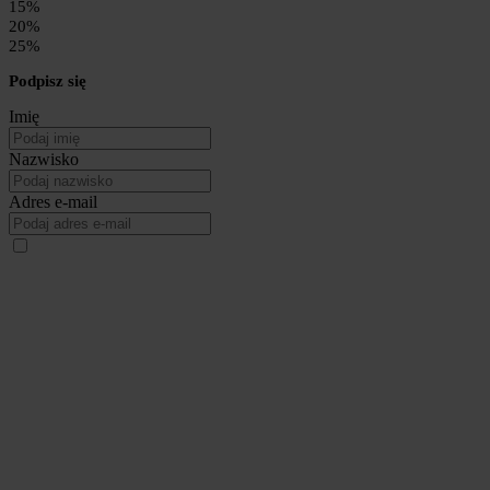
15%
20%
25%
Podpisz się
Imię
Nazwisko
Adres e-mail