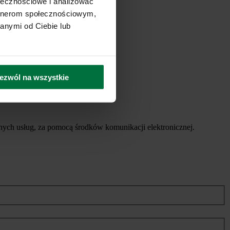
ołecznościowe i analizować
artnerom społecznościowym,
anymi od Ciebie lub
ezwól na wszystkie
ych usług, za pomocą środków komunikacji elektronicznej.