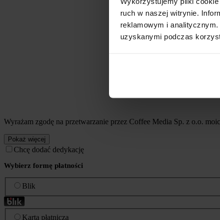
Wykorzystujemy pliki cookie 
ruch w naszej witrynie. Inf
reklamowym i analitycznym. 
uzyskanymi podczas korzysta
Wyrażam zgodę na przetwarzanie przez Coffee Media Sp. z o.o. mo
Pokaż więcej
Chcę dodać dedykację
Wybierz formę płatności
Blik
Karta płatnicza