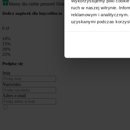
Wykorzystujemy pliki cookie 
Mamy dla ciebie prezent! Dokończ transakcję by odblokować.
ruch w naszej witrynie. Inf
Dolicz napiwek dla buycoffee.to
reklamowym i analitycznym. 
uzyskanymi podczas korzysta
0 zł
10%
15%
20%
25%
Podpisz się
Imię
Nazwisko
Adres e-mail