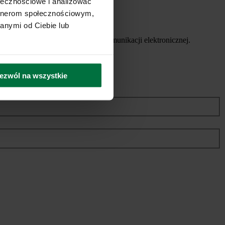
ołecznościowe i analizować
artnerom społecznościowym,
anymi od Ciebie lub
ych usług, za pomocą środków komunikacji elektronicznej.
ezwól na wszystkie