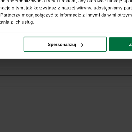
do spersonalizowania treści i reklam, aby oferować funkcje sp
ormacje o tym, jak korzystasz z naszej witryny, udostępniamy p
Partnerzy mogą połączyć te informacje z innymi danymi otrzym
nia z ich usług.
ich danych osobowych w celach marketingowych dotyczących oferowan
Spersonalizuj
Z