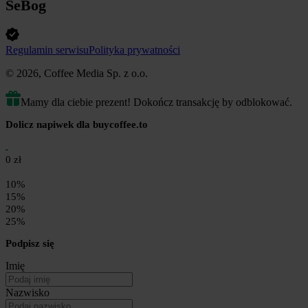
SeBog
Regulamin serwisu
Polityka prywatności
© 2026, Coffee Media Sp. z o.o.
Mamy dla ciebie prezent! Dokończ transakcję by odblokować.
Dolicz napiwek dla buycoffee.to
0 zł
10%
15%
20%
25%
Podpisz się
Imię
Nazwisko