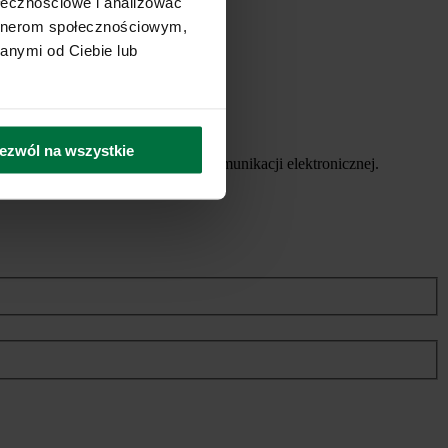
ołecznościowe i analizować
artnerom społecznościowym,
anymi od Ciebie lub
ezwól na wszystkie
ych usług, za pomocą środków komunikacji elektronicznej.