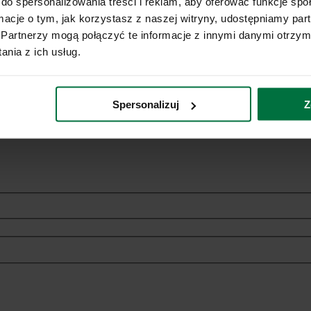
do spersonalizowania treści i reklam, aby oferować funkcje sp
ormacje o tym, jak korzystasz z naszej witryny, udostępniamy p
Partnerzy mogą połączyć te informacje z innymi danymi otrzym
nia z ich usług.
Spersonalizuj
Z
ich danych osobowych w celach marketingowych dotyczących oferowan