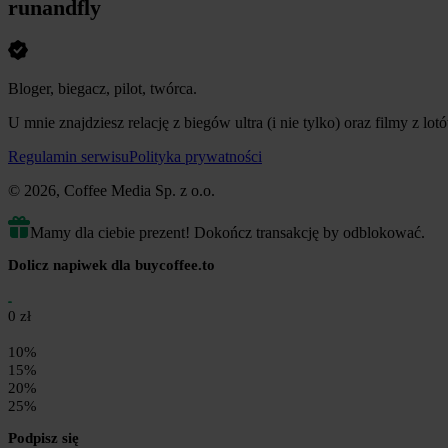
runandfly
Bloger, biegacz, pilot, twórca.
U mnie znajdziesz relację z biegów ultra (i nie tylko) oraz filmy z lot
Regulamin serwisu
Polityka prywatności
© 2026, Coffee Media Sp. z o.o.
Mamy dla ciebie prezent! Dokończ transakcję by odblokować.
Dolicz napiwek dla buycoffee.to
0 zł
10%
15%
20%
25%
Podpisz się