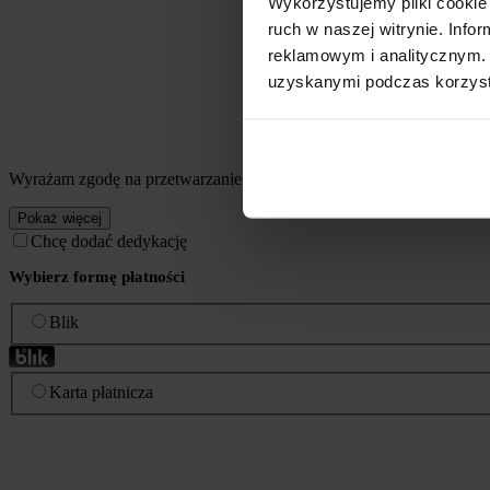
Wykorzystujemy pliki cookie 
ruch w naszej witrynie. Inf
reklamowym i analitycznym. 
uzyskanymi podczas korzysta
Wyrażam zgodę na przetwarzanie przez Coffee Media Sp. z o.o. mo
Pokaż więcej
Chcę dodać dedykację
Wybierz formę płatności
Blik
Karta płatnicza