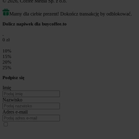
© 2026, Coffee Media Sp. z o.o.
Mamy dla ciebie prezent! Dokończ transakcję by odblokować.
Dolicz napiwek dla buycoffee.to
0 zł
10%
15%
20%
25%
Podpisz się
Imię
Nazwisko
Adres e-mail