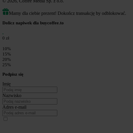
© 2026, Coffee Media Sp. z o.o.
Mamy dla ciebie prezent! Dokończ transakcję by odblokować.
Dolicz napiwek dla buycoffee.to
0 zł
10%
15%
20%
25%
Podpisz się
Imię
Nazwisko
Adres e-mail